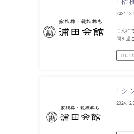
「桔
2024.12.
こんにち
間を過
詳しく
「シ
2024.12.
…