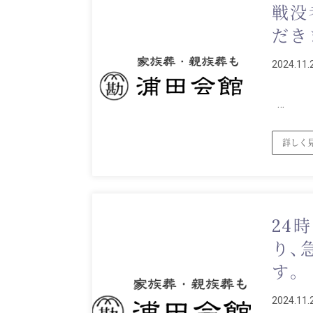
戦没
だき
2024.11.
…
詳しく
24
り、
す。
2024.11.