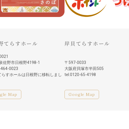
野てらすホール
岸貝てらすホール
0021
泉佐野市日根野4198-1
〒597-0033
2-464-0023
大阪府貝塚市半田505
てらすホールは日根野に移転しまし
tel.0120-65-4198
gle Map
Google Map
も浦田会館