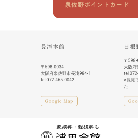
長滝本館
日根
〒598-
〒598-0034
大阪府
大阪府泉佐野市長滝984-1
tel.07
tel.072-465-0042
※長滝
た
Google Map
Goo
家族葬・親族葬